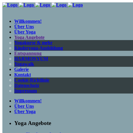
Willkommen!
Über Uns
Über Yoga
Yoga Angebote
Yogakurse & mehr
Kinderyoga-Ausbildung
Entspannung
HARMONYUM
Yogawalk
Galerie
Kontakt
Cookie-Richtlinie
Datenschutz
Impressum
Willkommen!
Über Uns
Über Yoga
Yoga Angebote